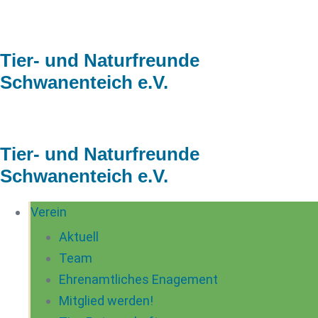
Zum
Inhalt
Tier- und Naturfreunde
springen
Schwanenteich e.V.
Tier- und Naturfreunde
Schwanenteich e.V.
Verein
Aktuell
Team
Ehrenamtliches Enagement
Mitglied werden!