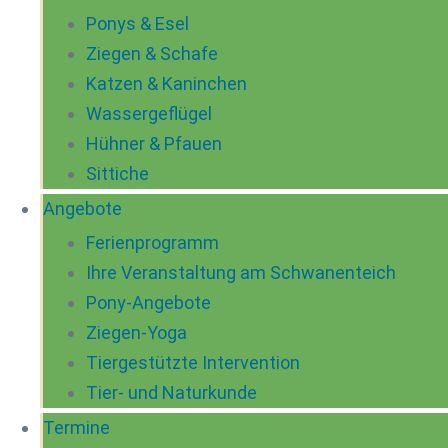
Ponys & Esel
Ziegen & Schafe
Katzen & Kaninchen
Wassergeflügel
Hühner & Pfauen
Sittiche
Angebote
Ferienprogramm
Ihre Veranstaltung am Schwanenteich
Pony-Angebote
Ziegen-Yoga
Tiergestützte Intervention
Tier- und Naturkunde
Termine