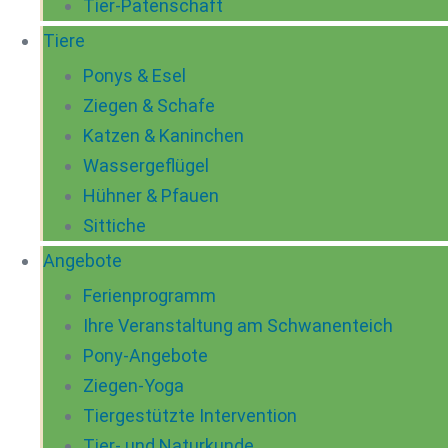
Tier-Patenschaft
Tiere
Ponys & Esel
Ziegen & Schafe
Katzen & Kaninchen
Wassergeflügel
Hühner & Pfauen
Sittiche
Angebote
Ferienprogramm
Ihre Veranstaltung am Schwanenteich
Pony-Angebote
Ziegen-Yoga
Tiergestützte Intervention
Tier- und Naturkunde