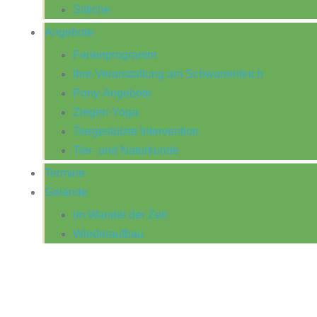
Sittiche
Angebote
Ferienprogramm
Ihre Veranstaltung am Schwanenteich
Pony-Angebote
Ziegen-Yoga
Tiergestützte Intervention
Tier- und Naturkunde
Termine
Gelände
Im Wandel der Zeit
Wiederaufbau