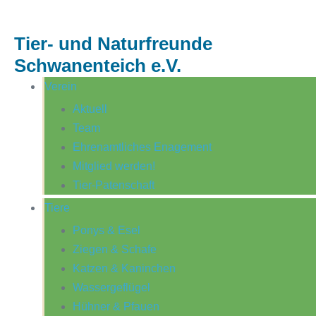
Tier- und Naturfreunde
Schwanenteich e.V.
Verein
Aktuell
Team
Ehrenamtliches Enagement
Mitglied werden!
Tier-Patenschaft
Tiere
Ponys & Esel
Ziegen & Schafe
Katzen & Kaninchen
Wassergeflügel
Hühner & Pfauen