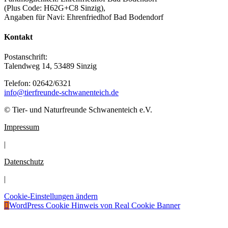
(Plus Code: H62G+C8 Sinzig),
Angaben für Navi: Ehrenfriedhof Bad Bodendorf
Kontakt
Postanschrift:
Talendweg 14, 53489 Sinzig
Telefon: 02642/6321
info@tierfreunde-schwanenteich.de
© Tier- und Naturfreunde Schwanenteich e.V.
Impressum
|
Datenschutz
|
Cookie-Einstellungen ändern
Nach
WordPress Cookie Hinweis von Real Cookie Banner
oben