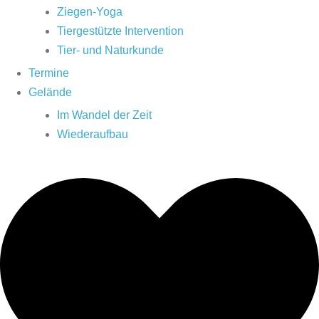
Ziegen-Yoga
Tiergestützte Intervention
Tier- und Naturkunde
Termine
Gelände
Im Wandel der Zeit
Wiederaufbau