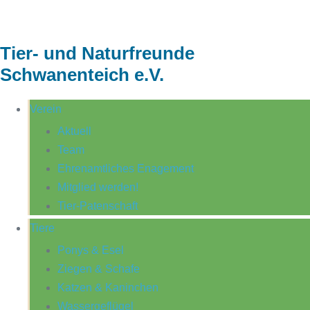
Tier- und Naturfreunde
Schwanenteich e.V.
Verein
Aktuell
Team
Ehrenamtliches Enagement
Mitglied werden!
Tier-Patenschaft
Tiere
Ponys & Esel
Ziegen & Schafe
Katzen & Kaninchen
Wassergeflügel