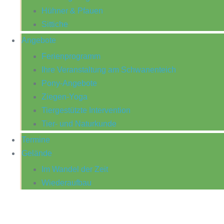
Hühner & Pfauen
Sittiche
Angebote
Ferienprogramm
Ihre Veranstaltung am Schwanenteich
Pony-Angebote
Ziegen-Yoga
Tiergestützte Intervention
Tier- und Naturkunde
Termine
Gelände
Im Wandel der Zeit
Wiederaufbau