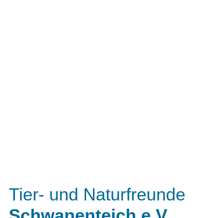
Zum
Inhalt
springen
Tier- und Naturfreunde
Schwanenteich e.V.