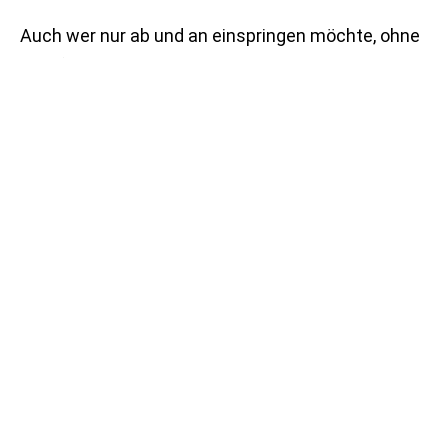
Auch wer nur ab und an einspringen möchte, ohne
sich für eine regelmäßige Teilnahme zu
verpflichten, ist herzlich willkommen. Wer auf
welche Weise auch immer helfen möchte, kann
sich per Mail an
webschwanenteich@gmx.de
oder
telefonisch unter 02642/6321 melden.
Prev
Nächster
VORHERIGER
NÄCHSTER
weitere
Artikel