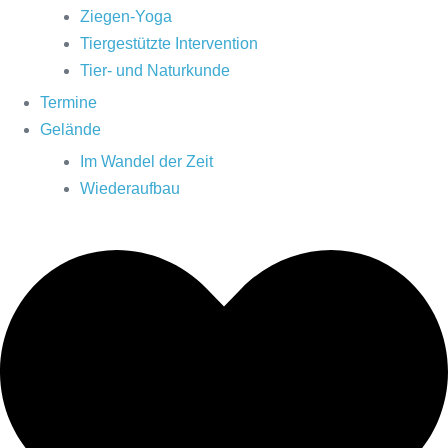
Ziegen-Yoga
Tiergestützte Intervention
Tier- und Naturkunde
Termine
Gelände
Im Wandel der Zeit
Wiederaufbau