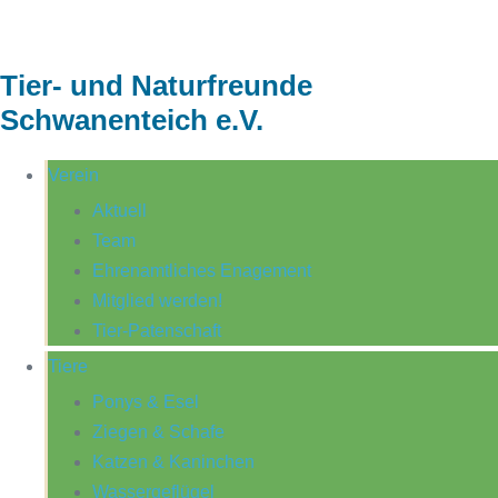
Tier- und Naturfreunde
Schwanenteich e.V.
Verein
Aktuell
Team
Ehrenamtliches Enagement
Mitglied werden!
Tier-Patenschaft
Tiere
Ponys & Esel
Ziegen & Schafe
Katzen & Kaninchen
Wassergeflügel