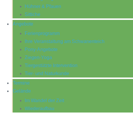
Hühner & Pfauen
Sittiche
Angebote
Ferienprogramm
Ihre Veranstaltung am Schwanenteich
Pony-Angebote
Ziegen-Yoga
Tiergestützte Intervention
Tier- und Naturkunde
Termine
Gelände
Im Wandel der Zeit
Wiederaufbau