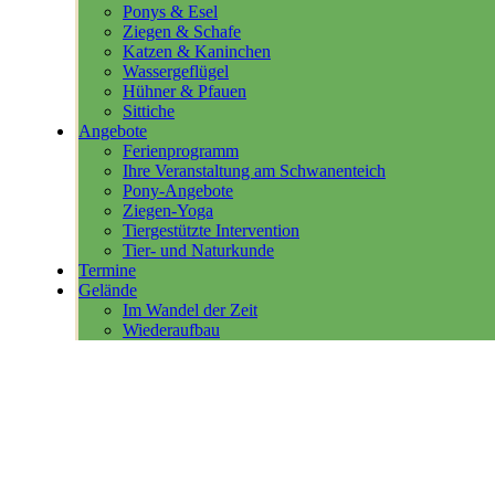
Ponys & Esel
Ziegen & Schafe
Katzen & Kaninchen
Wassergeflügel
Hühner & Pfauen
Sittiche
Angebote
Ferienprogramm
Ihre Veranstaltung am Schwanenteich
Pony-Angebote
Ziegen-Yoga
Tiergestützte Intervention
Tier- und Naturkunde
Termine
Gelände
Im Wandel der Zeit
Wiederaufbau