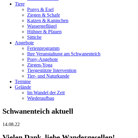
Tiere
Ponys & Esel
Ziegen & Schafe
Katzen & Kaninchen
Wassergeflügel
Hühner & Pfauen
Sittiche
Angebote
Ferienprogramm
Ihre Veranstaltung am Schwanenteich
Pony-Angebote
Ziegen-Yoga
Tiergestützte Intervention
Tier- und Naturkunde
Termine
Gelände
Im Wandel der Zeit
Wiederaufbau
Schwanenteich aktuell
14.08.22
Vielen Dank, liebe Wandergesellen!