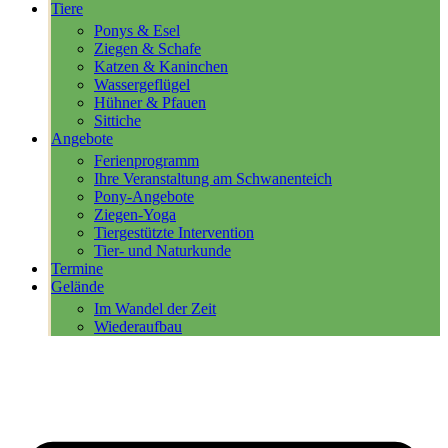
Tiere
Ponys & Esel
Ziegen & Schafe
Katzen & Kaninchen
Wassergeflügel
Hühner & Pfauen
Sittiche
Angebote
Ferienprogramm
Ihre Veranstaltung am Schwanenteich
Pony-Angebote
Ziegen-Yoga
Tiergestützte Intervention
Tier- und Naturkunde
Termine
Gelände
Im Wandel der Zeit
Wiederaufbau