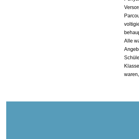
Versor
Parcou
voltig
behaup
Alle w
Angebo
Schüler
Klasse
waren,