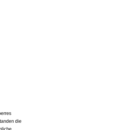
oerres
tanden die
gliche