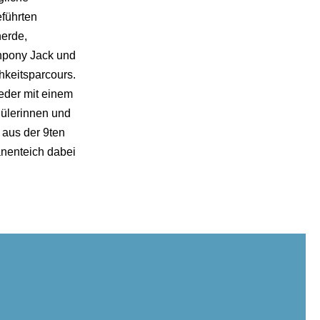
führten
erde,
chpony Jack und
hkeitsparcours.
eder mit einem
ülerinnen und
n aus der 9ten
anenteich dabei