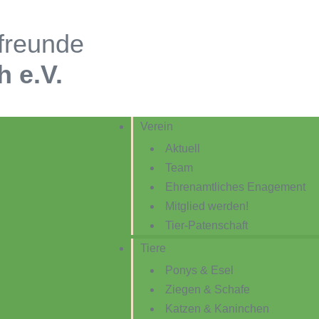
rfreunde
 e.V.
Verein
Aktuell
Team
Ehrenamtliches Enagement
Mitglied werden!
Tier-Patenschaft
Tiere
Ponys & Esel
Ziegen & Schafe
Katzen & Kaninchen