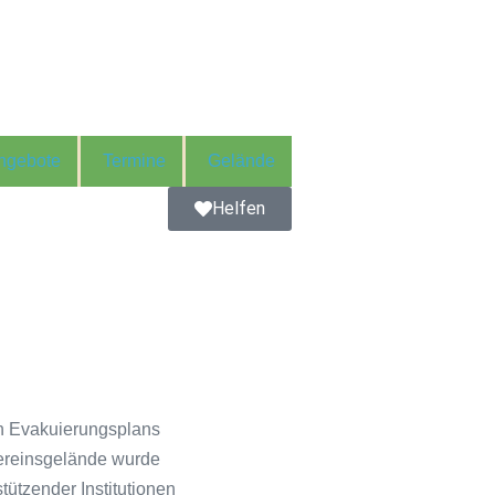
ngebote
Termine
Gelände
Helfen
en Evakuierungsplans
 Vereinsgelände wurde
tützender Institutionen