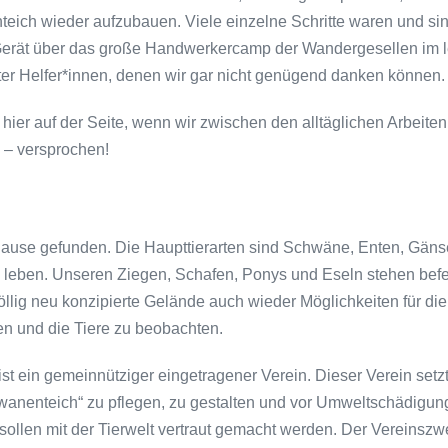
eich wieder aufzubauen. Viele einzelne Schritte waren und sin
rät über das große Handwerkercamp der Wandergesellen im let
er Helfer*innen, denen wir gar nicht genügend danken können.
hier auf der Seite, wenn wir zwischen den alltäglichen Arbeite
 – versprochen!
ause gefunden. Die Haupttierarten sind Schwäne, Enten, Gäns
hen leben. Unseren Ziegen, Schafen, Ponys und Eseln stehen befe
öllig neu konzipierte Gelände auch wieder Möglichkeiten für d
en und die Tiere zu beobachten.
ist ein gemeinnütziger eingetragener Verein. Dieser Verein setz
anenteich“ zu pflegen, zu gestalten und vor Umweltschädigun
sollen mit der Tierwelt vertraut gemacht werden. Der Vereinszw