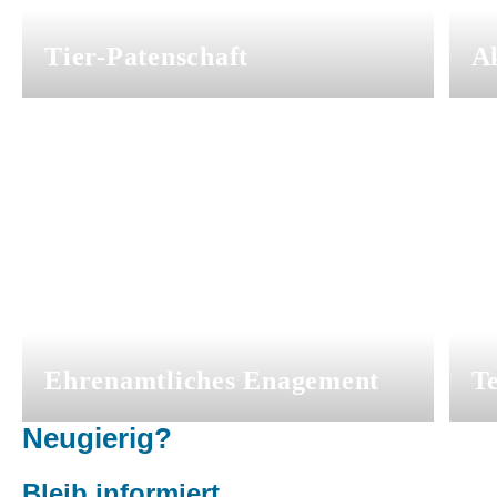
Tier-Patenschaft
Ak
Ehrenamtliches Enagement
T
Neugierig?
Bleib informiert