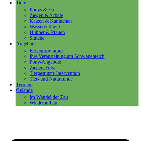
Tiere
Ponys & Esel
Ziegen & Schafe
Katzen & Kaninchen
Wassergeflügel
Hühner & Pfauen
Sittiche
Angebote
Ferienprogramm
Ihre Veranstaltung am Schwanenteich
Pony-Angebote
Ziegen-Yoga
Tiergestützte Intervention
Tier- und Naturkunde
Termine
Gelände
Im Wandel der Zeit
Wiederaufbau