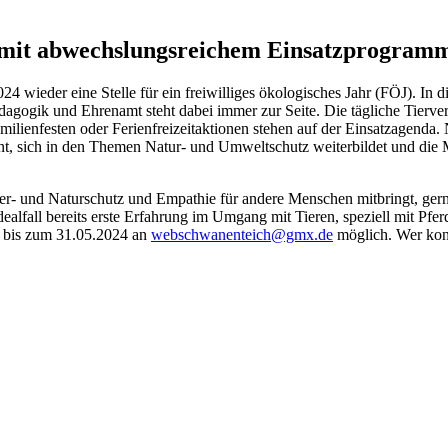
e mit abwechslungsreichem Einsatzprogram
24 wieder eine Stelle für ein freiwilliges ökologisches Jahr (FÖJ). In
ädagogik und Ehrenamt steht dabei immer zur Seite. Die tägliche Tierve
lienfesten oder Ferienfreizeitaktionen stehen auf der Einsatzagenda. 
, sich in den Themen Natur- und Umweltschutz weiterbildet und die Mö
n Tier- und Naturschutz und Empathie für andere Menschen mitbringt, ge
ealfall bereits erste Erfahrung im Umgang mit Tieren, speziell mit Pfe
d bis zum 31.05.2024 an
webschwanenteich@gmx.de
möglich. Wer konk