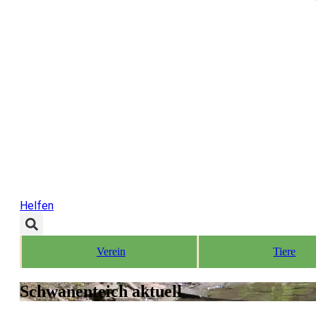
Helfen
Verein
Tiere
Schwanenteich aktuell