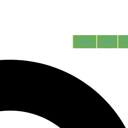
Verein
Tiere
A