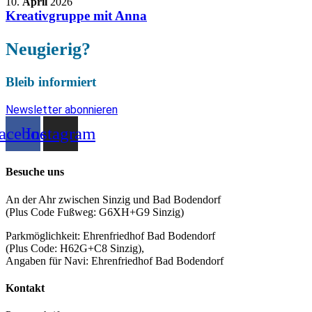
10.
April
2026
Kreativgruppe mit Anna
Neugierig?
Bleib informiert
Newsletter abonnieren
acebook
Instagram
Besuche uns
An der Ahr zwischen Sinzig und Bad Bodendorf
(Plus Code Fußweg: G6XH+G9 Sinzig)
Parkmöglichkeit: Ehrenfriedhof Bad Bodendorf
(Plus Code: H62G+C8 Sinzig),
Angaben für Navi: Ehrenfriedhof Bad Bodendorf
Kontakt