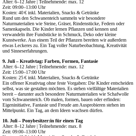
Alter: 6–12 Jahre | Teilnehmende: max. 12
Zeit: 09:00–13:00 Uhr
Kosten: 40 € inkl. Materialien, Snacks & Getränke
Rund um den Schwanenteich sammeln wir besondere
Naturmaterialien wie Steine, Gräser, Rindenstücke, Federn oder
Samenkapseln. Die Kinder lernen Pflanzen und kennen und
verwandeln ihre Fundstücke in Schmuck, Deko oder kleine
Kunstwerke. Aus einem Teil der Pflanzen bereiten wir außerdem
etwas Leckeres zu. Ein Tag voller Naturbeobachtung, Kreativität
und Sinneserfahrungen.
9. Juli – Kreativtag: Farben, Formen, Fantasie
Alter: 6–12 Jahre | Teilnehmende: max. 12
Zeit: 15:00–17:00 Uhr
Kosten: 25 € inkl. Materialien, Snacks & Getränke
Ein offener Kreativtag ohne feste Vorgaben: Die Kinder entscheiden
selbst, was sie gestalten möchten. Es stehen vielfältige Materialien
bereit – darunter auch besondere Naturmaterialien wie Schafwolle
vom Schwanenteich. Ob malen, formen, bauen oder erfinden:
Eigeninitiative, Fantasie und Freude am Ausprobieren stehen im
Mittelpunkt. Ein Tag, an dem Ideen wachsen dürfen.
10. Juli – Ponybesitzer:in für einen Tag
Alter: 8–12 Jahre | Teilnehmende: max. 8
Zeit: 09:00–13:00 Uhr