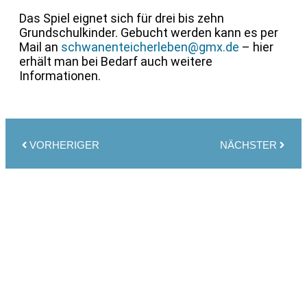
Das Spiel eignet sich für drei bis zehn
Grundschulkinder. Gebucht werden kann es per
Mail an
schwanenteicherleben@gmx.de
– hier
erhält man bei Bedarf auch weitere
Informationen.
VORHERIGER
NÄCHSTER
weitere
Artikel
05.
Juli
2026
Sommerfest am Schwanenteich am ersten
Augustwochenende