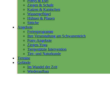
Ponys & Esel
Ziegen & Schafe
Katzen & Kaninchen
Wassergeflügel
Hühner & Pfauen
Sittiche
Angebote
Ferienprogramm
Ihre Veranstaltung am Schwanenteich
Pony-Angebote
Ziegen-Yoga
Tiergestützte Intervention
Tier- und Naturkunde
Termine
Gelände
Im Wandel der Zeit
Wiederaufbau