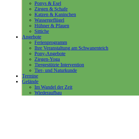
Ponys & Esel
Ziegen & Schafe
Katzen & Kaninchen
Wassergeflügel
Hühner & Pfauen
Sittiche
Angebote
Ferienprogramm
Ihre Veranstaltung am Schwanenteich
Pony-Angebote
Ziegen-Yoga
Tiergestützte Intervention
Tier- und Naturkunde
Termine
Gelände
Im Wandel der Zeit
Wiederaufbau