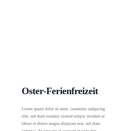
Oster-Ferienfreizeit
Lorem ipsum dolor sit amet, consetetur sadipscing
elitr, sed diam nonumy eirmod tempor invidunt ut
labore et dolore magna aliquyam erat, sed diam
voluptua. At vero eos et accusam et justo duo