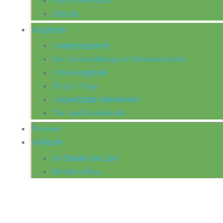
Hühner & Pfauen
Sittiche
Angebote
Ferienprogramm
Ihre Veranstaltung am Schwanenteich
Pony-Angebote
Ziegen-Yoga
Tiergestützte Intervention
Tier- und Naturkunde
Termine
Gelände
Im Wandel der Zeit
Wiederaufbau