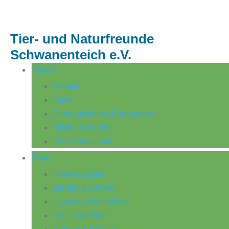
Tier- und Naturfreunde
Schwanenteich e.V.
Verein
Aktuell
Team
Ehrenamtliches Enagement
Mitglied werden!
Tier-Patenschaft
Tiere
Ponys & Esel
Ziegen & Schafe
Katzen & Kaninchen
Wassergeflügel