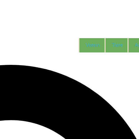
Verein
Tiere
A