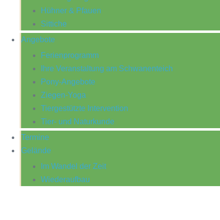
Hühner & Pfauen
Sittiche
Angebote
Ferienprogramm
Ihre Veranstaltung am Schwanenteich
Pony-Angebote
Ziegen-Yoga
Tiergestützte Intervention
Tier- und Naturkunde
Termine
Gelände
Im Wandel der Zeit
Wiederaufbau