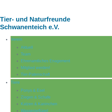
Tier- und Naturfreunde
Schwanenteich e.V.
Verein
Aktuell
Team
Ehrenamtliches Enagement
Mitglied werden!
Tier-Patenschaft
Tiere
Ponys & Esel
Ziegen & Schafe
Katzen & Kaninchen
Wassergeflügel