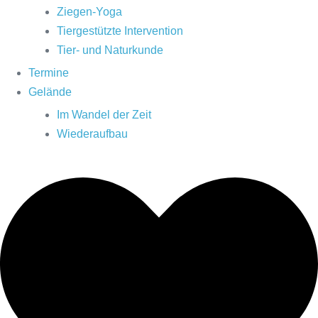
Ziegen-Yoga
Tiergestützte Intervention
Tier- und Naturkunde
Termine
Gelände
Im Wandel der Zeit
Wiederaufbau